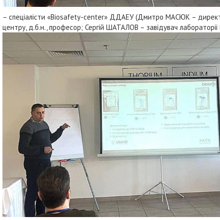
– спеціалісти «Biosafety-center» ДДАЕУ (Дмитро МАСЮК – директ
центру, д.б.н., професор; Сергій ШАТАЛОВ – завідувач лабораторіі 