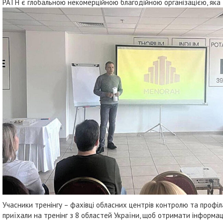
PATH є глобальною некомерційною благодійною організацією, яка
Учасники тренінгу – фахівці обласних центрів контролю та профіл
приїхали на тренінг з 8 областей України, щоб отримати інформац