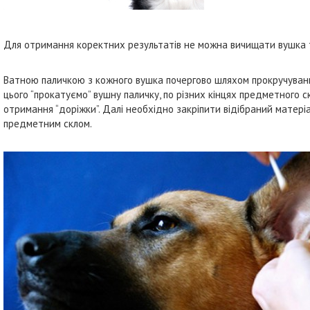
Для отримання коректних результатів не можна вичищати вушка т
Ватною паличкою з кожного вушка почергово шляхом прокручування 
цього “прокатуємо” вушну паличку, по різних кінцях предметного скл
отримання “доріжки”. Далі необхідно закріпити відібраний матер
предметним склом.