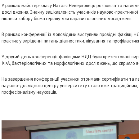
У рамках майстер-класу Наталя Неверковець розповіла та наглядн
дослідження. Значну зацікавленість учасників науково-практично
нюанси забору біоматеріалу для паразитологічних досліджень.
В рамках конференції із доповідями виступили провідні фахівці Н
практик у вирішенні питань діагностики, лікування та профілакти
У другий день конференції фахівцями НДЦ були презентовані вироб
ІФА, бактеріологічних та морфологічних досліджень, що сприяло ве
На завершення конференції учасники отримали сертифікати та па
науково-дослідного центру університету стало вже традиційним, 
професіоналізму науковців.