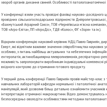
хвороб органів дихання свиней. Особливості патологоанатомічної 
У конференції взяли участь провідні фахівці науково-дослідного 
провідних сільськогосподарських підприємств Дніпропетровської, 
«Бахмутський Аграрний Союз», ТОВ «Чернігівська м’ясна компанія»,
ТОВ «Агро-Еліта», ПП «АгроДіс», ТДВ «Колос», ФГ «Зоря» та ін.).
Відкрили конференцію науковий керівник НДЦ Павло Гаврилін, ди
Еверт, які відмітили важливе значення співробітництва наукових 
особливо, з питань найбільш актуальних та небезпечних інфекційн
ентеропатія, актинобацилярна плевропневмонія, респіраторно-ре
можливість запропонувати виробникам індивідуальні комплексні рі
вхідного контролю до отримання готового продукту.
У перший день конференції Павло Гаврилін провів майстер-клас з т
навчальних лабораторій кафедри нормальної і патологічної анато
маніпуляцій, який дозволив більш детально ознайомити учасників
інтерпретацію отриманої макрокартини. Відео демонструвалось на
безпосередньо оволодіти особливостями методики патологоанато