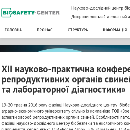
Науково-дослідний центр біо
Дніпропетровський державний а
ГОЛОВНА
ПРО НАС
СТРУКТУРА
ІНФОРМАЦІЯ
XII науково-практична конфер
репродуктивних органів свине
та лабораторної діагностики»
19-20 травня 2016 року фахівці Науково-дослідного центру біоб
аграрно-економічного університету спільно із компанією ТОВ «Зое
аспекти хвороб репродуктивних органів свиней. Особливості патол
фахівці науково-дослідного центру біобезпеки та екологічного ко
підприємств, серед яких: ТОВ «Росан Агро», ТОВ «Омельне», ТОВ «