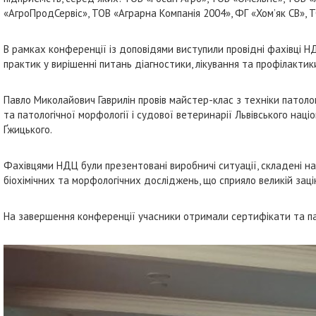
«АгроПродСервіс», ТОВ «Аграрна Компанія 2004», ФГ «Хом’як СВ», ТО
В рамках конференції із доповідями виступили провідні фахівці Н
практик у вирішенні питань діагностики, лікування та профілакти
Павло Миколайович Гаврилін провів майстер-клас з техніки патоло
та патологічної морфології і судової ветеринарії Львівського наці
Ґжицького.
Фахівцями НДЦ були презентовані виробничі ситуації, складені на 
біохімічних та морфологічних досліджень, що сприяло великій заці
На завершення конференції учасники отримали сертифікати та па