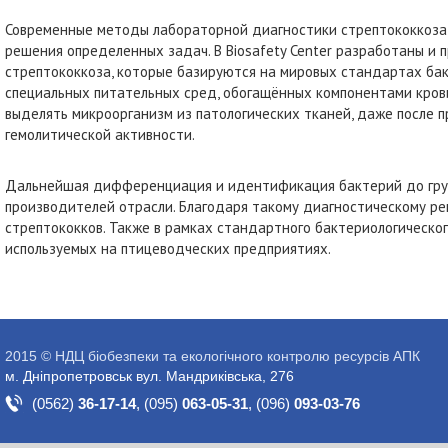
Современные методы лабораторной диагностики стрептококкоза
решения определенных задач. В Biosafety Center разработаны и
стрептококкоза, которые базируются на мировых стандартах ба
специальных питательных сред, обогащённых компонентами крови
выделять микроорганизм из патологических тканей, даже после 
гемолитической активности.
Дальнейшая дифференциация и идентификация бактерий до груп
производителей отрасли. Благодаря такому диагностическому ре
стрептококков. Также в рамках стандартного бактериологическо
используемых на птицеводческих предприятиях.
2015 © НДЦ біобезпеки та екологічного контролю ресурсів АПК
м. Дніпропетровськ вул. Мандриківська, 276
(0562)
36-17-14
,
(095)
063-05-31
,
(096)
093-03-76