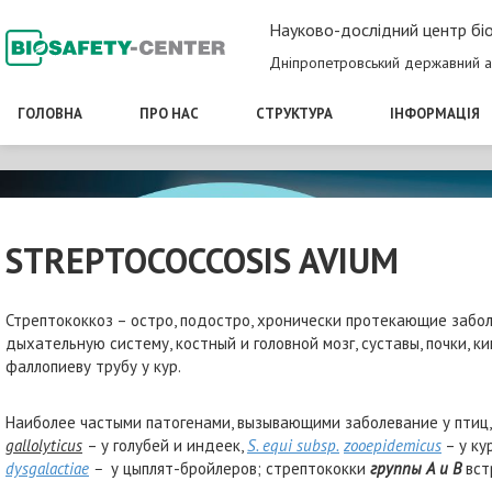
Науково-дослідний центр біо
Дніпропетровський державний а
ГОЛОВНА
ПРО НАС
СТРУКТУРА
ІНФОРМАЦІЯ
STREPTOCOCCOSIS AVIUM
Стрептококкоз – остро, подостро, хронически протекающие забо
дыхательную систему, костный и головной мозг, суставы, почки, 
фаллопиеву трубу у кур.
Наиболее частыми патогенами, вызывающими заболевание у птиц
g
allolyticus
– у голубей и индеек,
S. equi subsp.
zooepidemicus
– у ку
dysgalactiae
–
у цыплят-бройлеров; стрептококки
группы А
и
B
вст