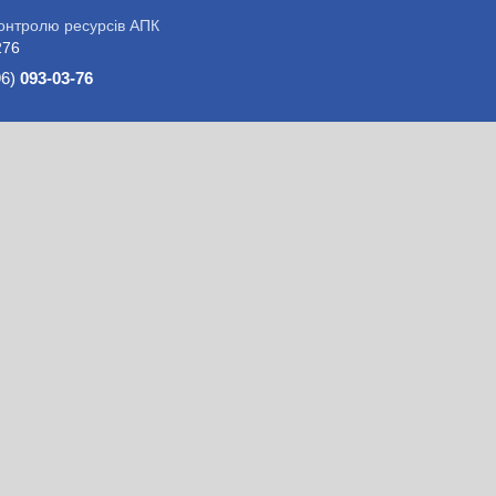
контролю ресурсів АПК
276
96)
093-03-76