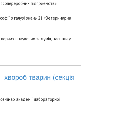
м’ясопереробних підприємств».
ософії з галузі знань 21 «Ветеринарна
ворчих і наукових задумів, наснаги у
и хвороб тварин (секція
й семінар академії лабораторної