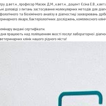
 д.вет.н., професор Масюк Д.М., к.вет.н., доцент Єсіна Е.В., к.вет.н
ні доповіді з питань застосування молекулярних методів для діаг
ологічного та біохімічного аналізу в діагностиці захворювань дрібн
ринарного лікаря, бактеріологічних досліджень, комплексного клініч
семінару видані сертифікати.
щодня працюють над поліпшенням якості послуг лабораторної діагн
 ветеринарних клінік нашого рідного міста!