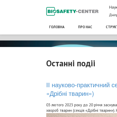
Наук
Дніп
ГОЛОВНА
ПРО НАС
СТРУК
Останні подіі
ІІ науково-практичний с
«Дрібні тварин»)
03 лютого 2023 року до 20 річчя заснува
хвороб тварин (секція «Дрібні тварин»). 