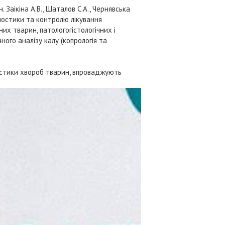
. Заікіна А.В., Шаталов С.А., Чернявська
ностики та контролю лікування
их тварин, патологогістологічних і
ного аналізу калу (копрологія та
остики хвороб тварин, впроваджують