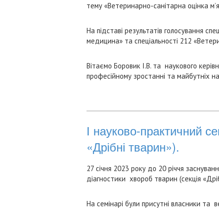
тему «Ветеринарно-санітарна оцінка м’яс
На підставі результатів голосування спе
медицина» та спеціальності 212 «Ветерина
Вітаємо Боровик І.В. та наукового керів
професійному зростанні та майбутніх на
І науково-практичний се
«Дрібні тварин»).
27 січня 2023 року до 20 річчя заснуван
діагностики хвороб тварин (секція «Дріб
На семінарі були присутні власники та ве