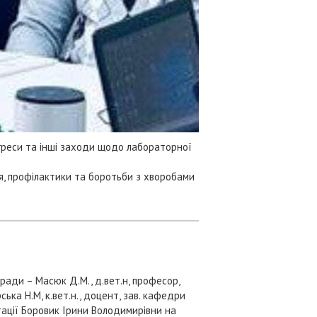
онгреси та інші заходи щодо лабораторної
ня, профілактики та боротьби з хворобами
ради – Масюк Д.М., д.вет.н, професор,
ька Н.М, к.вет.н., доцент, зав. кафедри
ації Боровик Ірини Володимирівни на