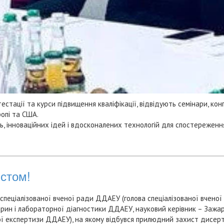
естації та курси підвищення кваліфікації, відвідують семінари, к
ропі та США.
нь, інноваційних ідей і вдосконалених технологій для спостережен
истом!
спеціалізованої вченої ради ДДАЕУ (голова спеціалізованої вченої 
варин і лабораторної діагностики ДДАЕУ, науковий керівник – Зажарс
ої експертизи ДДАЕУ), на якому відбувся прилюдний захист дисерт