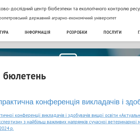
ово-дослідний центр біобезпеки та екологічного контролю ресу
ропетровський державний аграрно-економічний університет
ТУРА
ІНФОРМАЦІЯ
РОЗРОБКИ
ПОСЛУГИ
й бюлетень
рактична конференція викладачів і здоб
ичної конференції викладачів і здобувачів вищої освіти «Актуальні
спертизи» з найбільш важливих напрямків сучасної ветеринарної
2024 р.