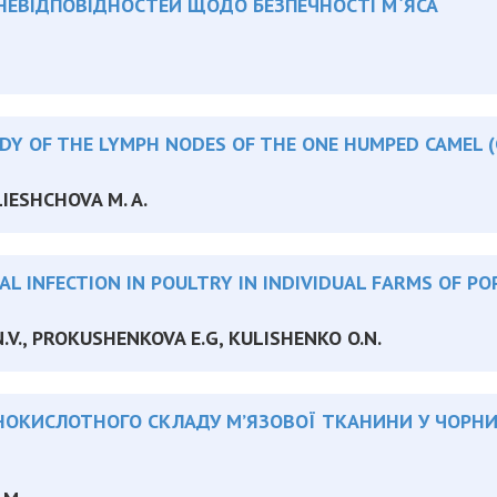
 НЕВІДПОВІДНОСТЕЙ ЩОДО БЕЗПЕЧНОСТІ М`ЯСА
Y OF THE LYMPH NODES OF THE ONE HUMPED CAMEL 
IESHCHOVA M. A.
L INFECTION IN POULTRY IN INDIVIDUAL FARMS OF P
N.V., PROKUSHENKOVA E.G, KULISHENKO O.N.
НОКИСЛОТНОГО СКЛАДУ М’ЯЗОВОЇ ТКАНИНИ У ЧОРНИ