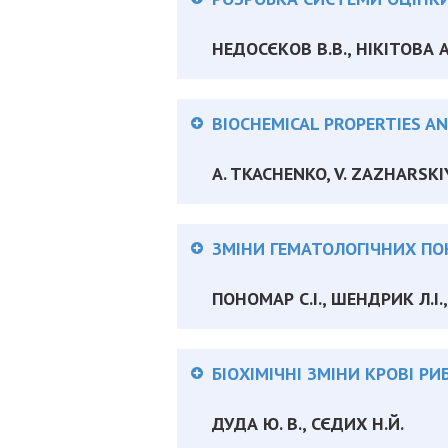
НЕДОСЄКОВ В.В., НІКІТОВА А
Анотація:
BIOCHEMICAL PROPERTIES AN
A. TKACHENKO, V. ZAZHARSKIY
Анотація:
ЗМІНИ ГЕМАТОЛОГІЧНИХ ПО
ПОНОМАР С.І., ШЕНДРИК Л.І.
Анотація:
БІОХІМІЧНІ ЗМІНИ КРОВІ РИ
ДУДА Ю. В., СЄДИХ Н.Й.