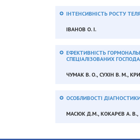
Анотація:
ІНТЕНСИВНІСТЬ РОСТУ ТЕ
ІВАНОВ О. І.
Анотація:
ЕФЕКТИВНІСТЬ ГОРМОНАЛЬН
СПЕЦІАЛІЗОВАНИХ ГОСПОД
ЧУМАК В. О., СУХІН В. М., К
Анотація:
ОСОБЛИВОСТІ ДІАГНОСТИК
МАСЮК Д.М., КОКАРЄВ А. В.,
Анотація: