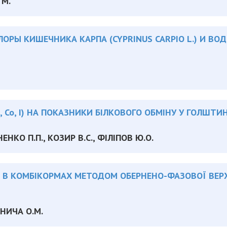
 М.
РЫ КИШЕЧНИКА КАРПА (CYPRINUS CARPIO L.) И ВО
, Co, I) НА ПОКАЗНИКИ БІЛКОВОГО ОБМІНУ У ГОЛШТИ
ОНЕНКО П.П., КОЗИР В.С., ФІЛІПОВ Ю.О.
 В КОМБІКОРМАХ МЕТОДОМ ОБЕРНЕНО-ФАЗОВОЇ ВЕР
ІСНИЧА О.М.