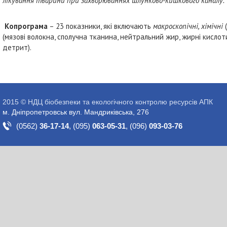
лікування тварини при захворюваннях шлунково-кишкового каналу.
Копрограма
– 23 показники, які включають
макроскопічні, хімічні
(мязові волокна, сполучна тканина, нейтральний жир, жирні кислоти
детрит).
2015 © НДЦ біобезпеки та екологічного контролю ресурсів АПК
м. Дніпропетровськ вул. Мандриківська, 276
(0562)
36-17-14
,
(095)
063-05-31
,
(096)
093-03-76