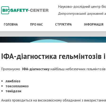
Науково-дослідний центр біо
Дніпропетровський державний а
ГОЛОВНА
ПРО НАС
СТРУКТУРА
ІНФОРМАЦІЯ
ІФА-діагностика гельмінтозів 
Пропонуємо
ІФА-діагностику
найбільш небезпечних гельмінтозів 
лямбліоз
токсоплазмоз
теніідози
Аналіз проводиться на високоякісному обладнанні з використання