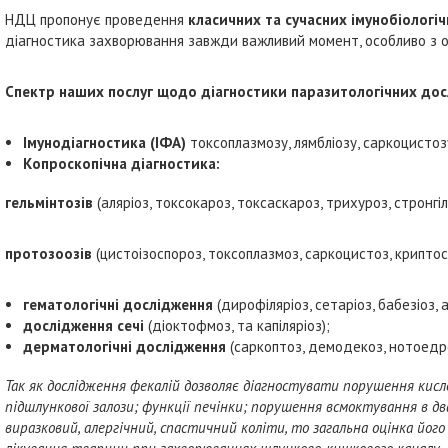
НДЦ пропонує проведення
класичних та сучасних імунобіологі
діагностика захворювання завжди важливий момент, особливо з огл
Спектр наших послуг щодо діагностики паразитологічних до
Імунодіагностика (ІФА)
токсоплазмозу, лямбліозу, саркоцистоз
Копроскопічна
діагностика:
гельмінтозів
(аляріоз, токсокароз, токсаскароз, трихуроз, стронгіл
протозоозів
(цистоізоспороз, токсоплазмоз, саркоцистоз, криптос
гематологічні дослідження
(дирофіляріоз, сетаріоз, бабезіоз,
дослідження сечі
(діоктофмоз, та капіляріоз);
дерматологічні дослідження
(саркоптоз, демодекоз, нотоедро
Так як дослідження фекалій дозволяє діагностувати порушення ки
підшлункової залози; функції печінки; порушення всмоктування в д
виразковий, алергічний, спастичний коліти, то загальна оцінка йог