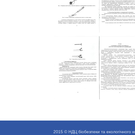
2015 © НДЦ біобезпеки та екологічного 