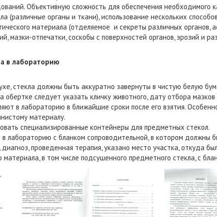
ований. Объективную сложность для обеспечения необходимого к
а (различные органы и ткани), использование нескольких способов 
логического материала (отделяемое и секреты различных органов, а
, мазки-отпечатки, соскобы с поверхностей органов, эрозий и разр
ла в лабораторию
хе, стекла должны быть аккуратно завернуты в чистую белую бума
 на обертке следует указать кличку животного, дату отбора мазков
яют в лабораторию в ближайшие сроки после его взятия. Особенно
янистому материалу.
зовать специализированные контейнеры для предметных стекол.
 в лабораторию с бланком сопроводительной, в котором должны б
диагноз, проведенная терапия, указано место участка, откуда был 
 материала, в том числе подсушенного предметного стекла, с бла