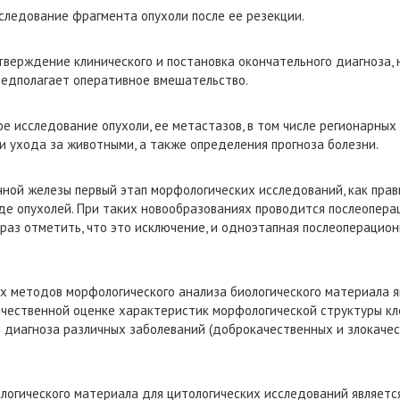
следование фрагмента опухоли после ее резекции.
рждение клинического и постановка окончательного диагноза, н
предполагает оперативное вмешательство.
следование опухоли, ее метастазов, в том числе регионарных 
и ухода за животными, а также определения прогноза болезни.
 железы первый этап морфологических исследований, как правило
де опухолей. При таких новообразованиях проводится послеопера
раз отметить, что это исключение, и одноэтапная послеоперацио
одов морфологического анализа биологического материала явл
ичественной оценке характеристик морфологической структуры кл
я диагноза различных заболеваний (доброкачественных и злокаче
ического материала для цитологических исследований является