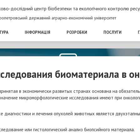
ово-дослідний центр біобезпеки та екологічного контролю ресу
ропетровський державний аграрно-економічний університет
ТУРА
ІНФОРМАЦІЯ
РОЗРОБКИ
ПОСЛУГИ
сследования биоматериала в о
принятая в экономически развитых странах основана на обязател
 значение микроморфологические исследования имеют при онколог
иагностики и лечения опухолей животных является двухэтапны
следование или гистологический анализ биопсийного материала.