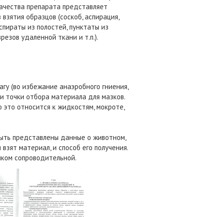
ачества препарата представляет
взятия образцов (соскоб, аспирация,
спираты из полостей, пунктаты из
езов удаленной ткани и т.п.).
гу (во избежание анаэробного гниения,
 и точки отбора материала для мазков.
 это относится к жидкостям, мокроте,
ыть представлены данные о животном,
взят материал, и способ его получения.
нком сопроводительной.