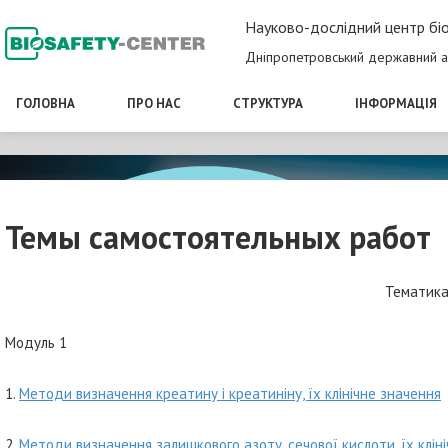
Науково-дослідний центр біо
Дніпропетровський державний а
ГОЛОВНА
ПРО НАС
СТРУКТУРА
ІНФОРМАЦІЯ
Темы самостоятельных работ
Тематика
Модуль 1
1.
Методи визначення креатину і креатиніну, їх клінічне значення
2.
Методи визначення залишкового азоту, сечової кислоти, їх клін