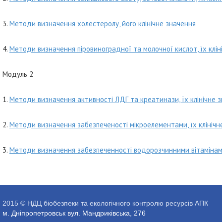
3.
Методи визначення холестеролу, його клінічне значення
4.
Методи визначення піровиноградної та молочної кислот, їх клін
Модуль 2
1.
Методи визначення активності ЛДГ та креатинази, їх клінічне 
2.
Методи визначення забезпеченості мікроелементами, їх клінічн
3.
Методи визначення забезпеченності водорозчинними вітаміна
2015 © НДЦ біобезпеки та екологічного контролю ресурсів АПК
м. Дніпропетровськ вул. Мандриківська, 276