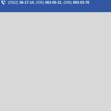
(0562)
36-17-14
,
(095)
063-05-31
,
(096)
093-03-76