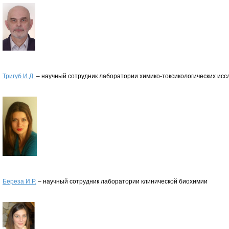
Тригуб И.Д.
– научный сотрудник лаборатории химико-токсикологических ис
Береза И.Р.
– научный сотрудник лаборатории клинической биохимии