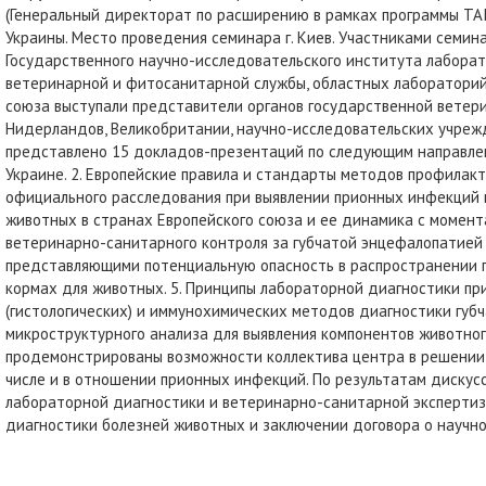
(Генеральный директорат по расширению в рамках программы TA
Украины. Место проведения семинара г. Киев. Участниками семи
Государственного научно-исследовательского института лабора
ветеринарной и фитосанитарной службы, областных лабораторий
союза выступали представители органов государственной ветери
Нидерландов, Великобритании, научно-исследовательских учреж
представлено 15 докладов-презентаций по следующим направлен
Украине. 2. Европейские правила и стандарты методов профилак
официального расследования при выявлении прионных инфекций в
животных в странах Европейского союза и ее динамика с момента
ветеринарно-санитарного контроля за губчатой энцефалопатией 
представляющими потенциальную опасность в распространении п
кормах для животных. 5. Принципы лабораторной диагностики п
(гистологических) и иммунохимических методов диагностики губ
микроструктурного анализа для выявления компонентов животно
продемонстрированы возможности коллектива центра в решении 
числе и в отношении прионных инфекций. По результатам диску
лабораторной диагностики и ветеринарно-санитарной эксперти
диагностики болезней животных и заключении договора о науч