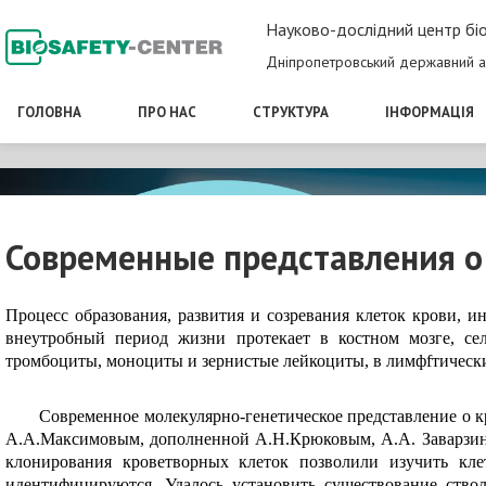
Науково-дослідний центр біо
Дніпропетровський державний а
ГОЛОВНА
ПРО НАС
СТРУКТУРА
ІНФОРМАЦІЯ
Современные представления о
Процесс образования, развития и созревания клеток крови, и
внеутробный период жизни протекает в костном мозге, се­
тромбоциты, моноциты и зернистые лейкоциты, в лимфfтически
Современное молекулярно-генетическое представление о крове
А.А.Максимовым, дополненной А.Н.Крюковым, А.А. Заварзины
клонирования кроветворных клеток позволили изучить кле
идентифи­цируются. Удалось установить существование ств