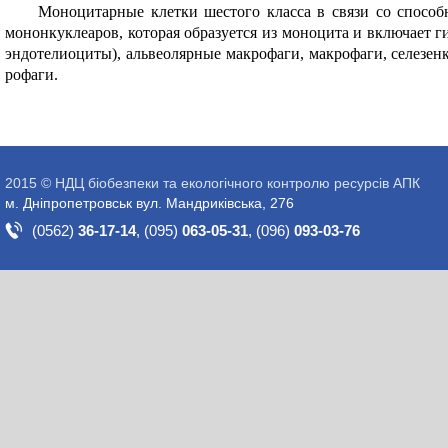
Моноцитарные клетки шестого класса в связи со способн
мононкуклеаров, которая образуется из моноцита и включает г
эндотелиоциты), альвеолярные макрофаги, макрофаги, селезенк
рофаги.
2015 © НДЦ біобезпеки та екологічного контролю ресурсів АПК
м. Дніпропетровськ вул. Мандриківська, 276
(0562)
36-17-14
,
(095)
063-05-31
,
(096)
093-03-76