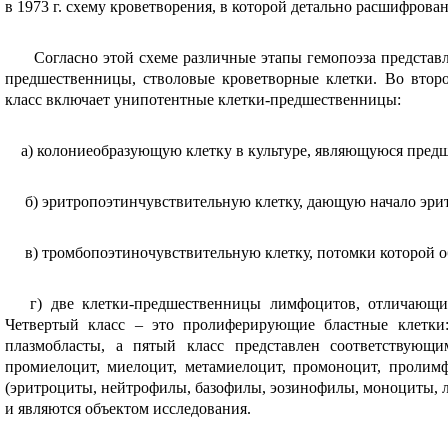
в 1973 г. схему кроветворения, в которой детально расшифрова­
Согласно этой схеме различные этапы гемопоэза представле
предшественницы, стволовые кроветворные клетки. Во второ
класс включает унипотентные клетки-предшественницы:
а) колониеобразующую клетку в культуре, являющуюся предш
б) эритропоэтинчувствительную клетку, даю­щую начало эрит
в) тромбопоэтиночувствительную клетку, потомки которой о
г) две клетки-предшественницы лимфоцитов, отличающиес
Четвертый класс – это пролиферирующие бластные клетки: 
плазмобласты, а пятый класс представлен соответствующи
промиелоцит, миелоцит, метамиелоцит, промоноцит, пролим
(эритроциты, нейтрофилы, базофилы, эозинофилы, моноциты, 
и являются объектом исследования.