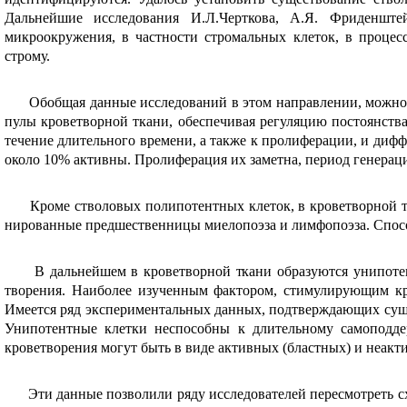
Дальнейшие исследования И.Л.Черткова, А.Я. Фриденште
микроокружения, в частности стромальных клеток, в процес
строму.
Обобщая данные исследований в этом направлении, можно о
пулы кроветворной ткани, обеспечивая регуляцию постоянст
течение длительного времени, а также к пролиферации, и дифф
около 10% активны. Пролиферация их заметна, период генера­ци
Кроме стволовых полипотентных клеток, в кроветворной тк
нированные предшественницы миелопоэза и лимфопоэза. Спос
В дальнейшем в кроветворной ткани образуются унипотентн
творения. Наиболее изученным фактором, стимулирующим кро
Имеется ряд экспериментальных данных, подтверждающих сущ
Уни­потентные клетки неспособны к длительному самоподд
кроветво­рения могут быть в виде активных (бластных) и неа
Эти данные позволили ряду исследователей пересмотреть схе