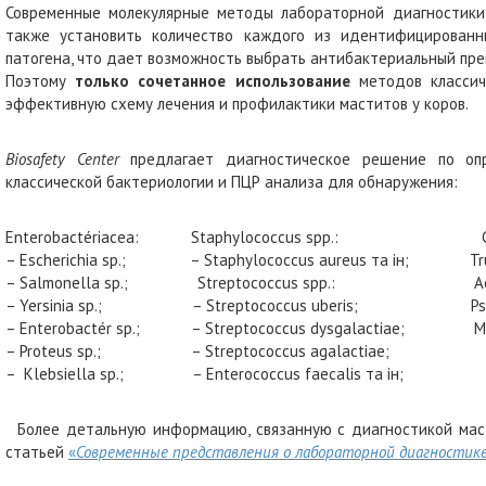
Современные молекулярные методы лабораторной диагностики 
также установить количество каждого из идентифицированн
патогена, что дает возможность выбрать антибактериальный пре
Поэтому
только
сочетанное использование
методов класси
эффективную схему лечения и профилактики маститов у коров.
Biosafety Center
предлагает диагностическое решение по оп
классической бактериологии и ПЦР анализа для обнаружения:
Enterobactériacea: Staphylococcus spp.: Cand
– Escherichia sp.; – Staphylococcus aureus та ін; Truep
– Salmonella sp.; Streptococcus spp.: Acineto
– Yersinia sp.; – Streptococcus uberis; Pseud
– Enterobactér sp.; – Streptococcus dysgalactiae; Myc
– Proteus sp.; – Streptococcus agalactiae;
– Klebsiella sp.; – Enterococcus faecalis та ін;
Более детальную информацию, связанную с диагностикой маст
статьей
«
Современные представления о лабораторной диагностике