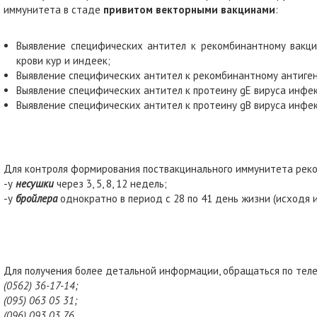
иммунитета в стаде
привитом векторными вакцинами
:
Выявление специфических антител к рекомбинантному вакци
крови кур и индеек;
Выявление специфических антител к рекомбинантному антигену 
Выявление специфических антител к протеину gE вируса инфекц
Выявление специфических антител к протеину gВ вируса инфекц
Для контроля формирования поствакцинального иммунитета реко
-у
несушки
через 3, 5, 8, 12 недель;
-у
бройлера
однократно в период с 28 по 41 день жизни (исходя 
Для получения более детальной информации, обращаться по тел
(0562) 36-17-14;
(095) 063 05 31;
(096) 093 03 76.