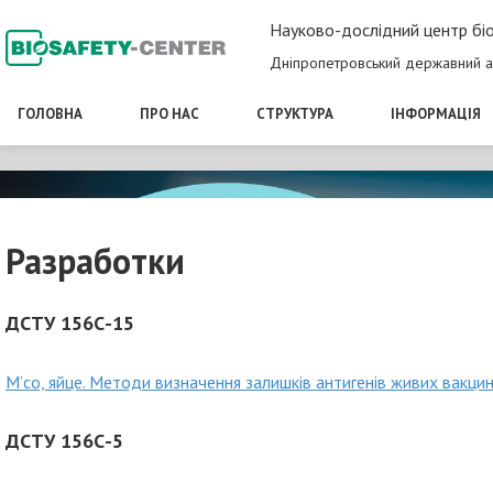
Науково-дослідний центр біо
Дніпропетровський державний а
ГОЛОВНА
ПРО НАС
СТРУКТУРА
ІНФОРМАЦІЯ
Разработки
ДСТУ 156С-15
М’со, яйце. Методи визначення залишків антигенів живих вакц
ДСТУ 156С-5