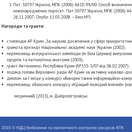
Пат. 30797 Україна, МПК (2006) А61D 99/00. Спосіб визначе
новонароджених поросят: Пат.30797 Україна, МПК (2006) А61
26.11.2007; Опубл. 11.03.2008. – Бюл.№5.
Нагороди та гранти:
стипендія АР Крим „За наукові досягнення у сфері приоритетних
грамота президії Національної академії наук України (2002);
переможець всеукраїнської олімпіади (м. Біла Церква) випускни
хірургія та патологічна анатомія (2003);
грант Автономної Республіки Крим (№335-5/07 від 06.02.2007);
подяка голови Верховної ради АР Крим за активну науково-досл
диплом за І місце у конкурсі «Використання інформаційно-комун
переможець обласного конкурсу «Кращий молодий вчений» (на
медичний) (2013), м. Дніпропетровськ.
2015 © НДЦ біобезпеки та екологічного контролю ресурсів АПК