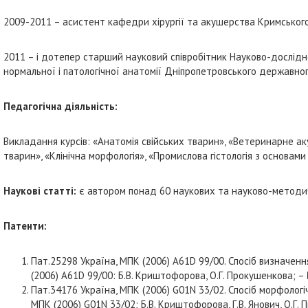
2009-2011 – асистент кафедри хірургії та акушерства Кримського
2011 – і дотепер старший науковий співробітник Науково-дослідн
нормальної і патологічної анатомії Дніпропетровського державног
Педагогічна діяльність:
Викладання курсів: «Анатомія свійських тварин», «Ветеринарне аку
тварин», «Клінічна морфологія», «Промислова гістологія з основам
Наукові статті:
є автором понад 60 наукових та науково-методи
Патенти:
Пат.25298 Україна, МПК (2006) А61D 99/00. Спосіб визначен
(2006) A61D 99/00: Б.В. Криштофорова, О.Г. Прокушенкова; –
Пат.34176 Україна, МПК (2006) G01N 33/02. Спосіб морфологіч
МПК (2006) G01N 33/02; Б.В. Криштофорова, Г.В. Янович, О.Г. 