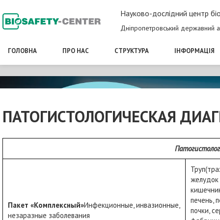
Науково-дослідний центр біо
Дніпропетровський державний а
ГОЛОВНА
ПРО НАС
СТРУКТУРА
ІНФОРМАЦІЯ
ПАТОГИСТОЛОГИЧЕСКАЯ ДИАГ
Патогистолог
Труп(тра
желудок 
кишечник
печень, 
Пакет «Комплексный»
Инфекционные, инвазионные,
почки, с
незаразные заболевания