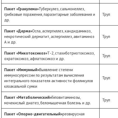
Пакет «Гранулема»
Туберкулез, сальмонеллез,
грибковые поражения, паразитарные заболевания и
Труп
др.
Пакет «Дерма»
Оспа, аспергиллез, кандидамикоз,
некротический дерматит, аспергиллез, авитаминоз
Труп
А и др.
Пакет «Микотоксикоз»
Т-2, стахиботриотоксикоз,
Труп
охратоксикоз, афлатоксикоз и др.
Пакет «Иммунный»
Выявление степени
иммуносупрессии по результатам вычисления
Труп
интегрального показателя активности фолликулов
клоакальной сумки
Пакет «Метаболический»
Гиповитаминозы,
Труп
мочекислый диатез, беломышечная болезнь и др.
Пакет «Опорно-двигательный»
реовирусная