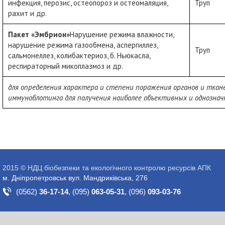
инфекция, перозис, остеопороз и остеомаляция,
Труп
рахит и др.
Пакет «Эмбрион»
Нарушение режима влажности,
нарушение режима газообмена, аспергиллез,
Труп
сальмонеллез, колибактериоз, б. Ньюкасла,
респираторный микоплазмоз и др.
для определения характера и степени поражения органов и ткан
иммуноблотинга для получения наиболее объективных и однозна
2015 © НДЦ біобезпеки та екологічного контролю ресурсів АПК
м. Дніпропетровськ вул. Мандриківська, 276
(0562)
36-17-14
,
(095)
063-05-31
,
(096)
093-03-76