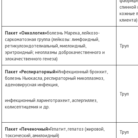
фабрицие
спинной 
кожные п
клиента)
Пакет «Онкология»
болезнь Марека, лейкозо-
саркоматозная группа (лейкозы: лимфоидный,
ретикулоэндотелиальный, миелоидный,
Труп
эритроидный; неоплазмы доброкачественного и
злокачественного генеза)
Пакет «Респираторный»
Инфекционный бронхит,
болезнь Ньюкасла, респираторный микоплазмоз,
аденовирусная инфекция,
Труп
инфекционный ларинготрахеит, аспергиллез,
колисептицемия и др.
Пакет «Печеночный»
Гепатит, гепатоз (жировой,
Труп
токсический, амилоидный)