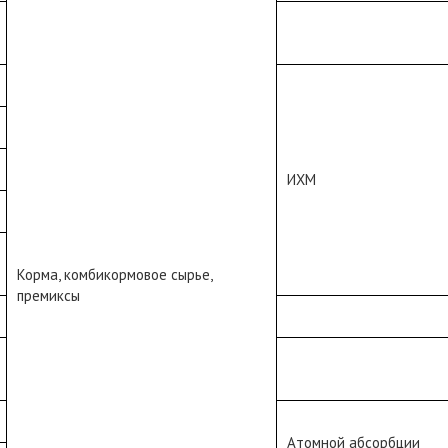
ИХМ
Корма, комбикормовое сырье,
премиксы
Атомной абсорбции