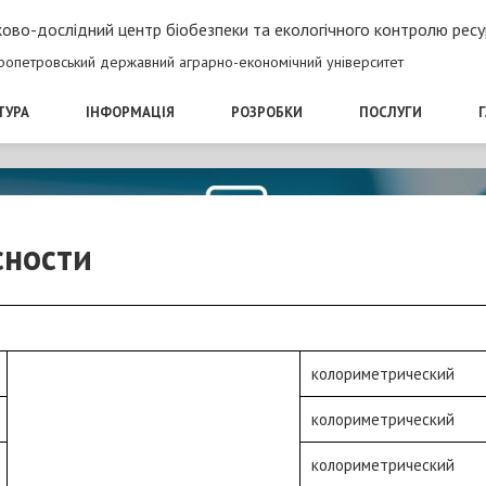
ово-дослідний центр біобезпеки та екологічного контролю ресу
ропетровський державний аграрно-економічний університет
ТУРА
ІНФОРМАЦІЯ
РОЗРОБКИ
ПОСЛУГИ
сности
колориметрический
колориметрический
колориметрический