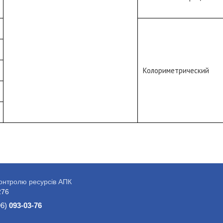
Колориметрический
контролю ресурсів АПК
276
96)
093-03-76