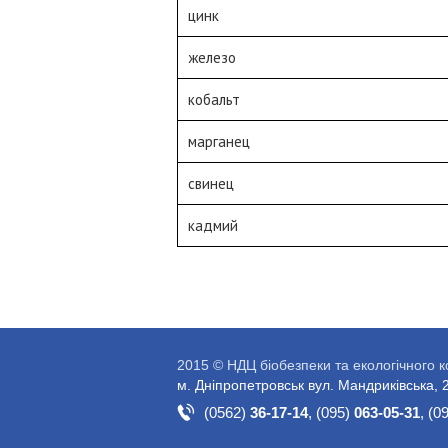
цинк
железо
кобальт
марганец
свинец
кадмий
2015 © НДЦ біобезпеки та екологічного 
м. Дніпропетровськ вул. Мандриківська, 
(0562)
36-17-14
,
(095)
063-05-31
,
(0