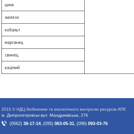
цинк
железо
кобальт
марганец
свинец
кадмий
2015 © НДЦ біобезпеки та екологічного контролю ресурсів АПК
м. Дніпропетровськ вул. Мандриківська, 276
(0562)
36-17-14
,
(095)
063-05-31
,
(096)
093-03-76