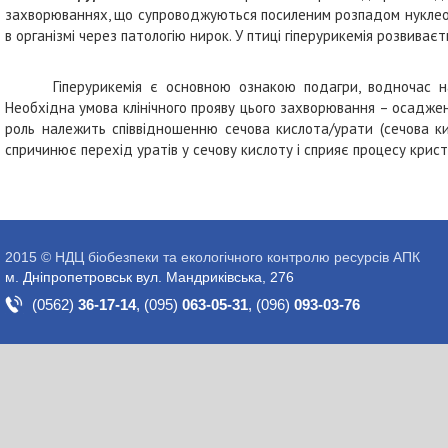
захворюваннях, що супроводжуються посиленим розпадом нуклеопро
в організмі через патологію нирок. У птиці гіперурикемія розвиваєть
Гіперурикемія є основною ознакою подагри, водночас на
Необхідна умова клінічного прояву цього захворювання – осаджен
роль належить співвідношенню сечова кислота/урати (сечова к
спричинює перехід уратів у сечову кислоту і сприяє процесу криста
2015 © НДЦ біобезпеки та екологічного контролю ресурсів АПК
м. Дніпропетровськ вул. Мандриківська, 276
(0562)
36-17-14
,
(095)
063-05-31
,
(096)
093-03-76