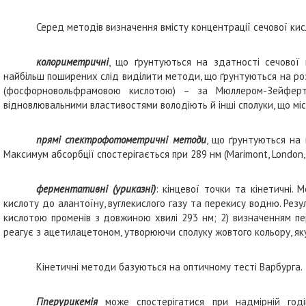
Серед методів визначення вмісту концентрації сечової ки
колориметричні
, що ґрунтуються на здатності сечової 
найбільш поширених слід виділити методи, що ґрунтуються на роз
(фосфорновольфрамовою кислотою) – за Мюллером-Зейферто
відновлювальними властивостями володіють й інші сполуки, що міс
прямі спектрофотометричні методи
, що ґрунтуються на 
Максимум абсорбції спостерігається при 289 нм (Marimont, London,
ферментативні (уриказні)
: кінцевої точки та кінетичні.
кислоту до алантоїну, вуглекислого газу та перекису водню. Рез
кислотою променів з довжиною хвилі 293 нм; 2) визначенням п
реагує з ацетилацетоном, утворюючи сполуку жовтого кольору, я
Кінетичні методи базуються на оптичному тесті Варбурга.
Гіперурикемія
може спостерігатися при надмірній год