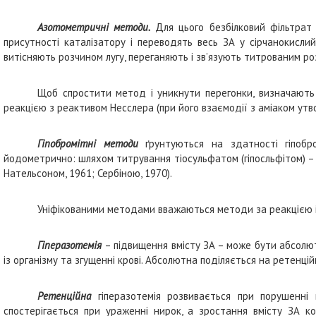
Азотометричні методи.
Для цього безбілковий фільтрат 
присутності каталізатору і переводять весь ЗА у сірчанокисл
витісняють розчином лугу, переганяють і зв’язують титрованим ро
Щоб спростити метод і уникнути перегонки, визначають 
реакцією з реактивом Несслера (при його взаємодії з аміаком утв
Гіпобромітні методи
ґрунтуються на здатності гіпобро
йодометрично: шляхом титрування тіосульфатом (гіпосльфітом) 
Нательсоном, 1961; Сербіною, 1970).
Уніфікованими методами вважаються методи за реакцією 
Гіперазотемія
– підвищення вмісту ЗА – може бути абсолют
із організму та згущенні крові. Абсолютна поділяється на ретенці
Ретенційна
гіперазотемія розвивається при порушенні
спостерігається при ураженні нирок, а зростання вмісту ЗА к