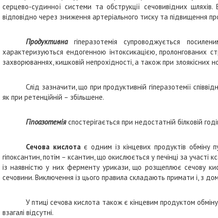
серцево-судинної системи та обструкції сечовивідних шляхів.
відповідно через зниження артеріального тиску та підвищення пр
Продуктивна
гіперазотемія супроводжується посилен
характеризуються ендогенною інтоксикацією, пролонгованих стре
захворюваннях, кишковій непрохідності, а також при злоякісних н
Слід зазначити, що при продуктивній гіперазотемії співвід
як при ретенційній – збільшене.
Гіпоазотемія
спостерігається при недостатній білковій годів
Сечова кислота
є одним із кінцевих продуктів обміну пу
гіпоксантин, потім – ксантин, що окислюється у печінці за участі
із наявністю у них ферменту урикази, що розщеплює сечову кисл
сечовини. Виключення із цього правила складають примати і, з д
У птиці сечова кислота також є кінцевим продуктом обміну 
взагалі відсутні.