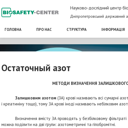
Науково-дослідний центр біо
Дніпропетровський державний а
ГОЛОВНА
ПРО НАС
СТРУКТУРА
ІНФОРМАЦІЯ
Остаточный азот
МЕТОДИ ВИЗНАЧЕННЯ ЗАЛИШКОВОГО А
Залишковим азотом
(ЗА) крові називають всі сумарні азо
і креатиніну тощо), тому ЗА крові іноді називають небілковим азот
Визначення вмісту ЗА проводять у безбілковому фільтраті 
можна поділити на дві групи: азотометричні та гіпобромітні.