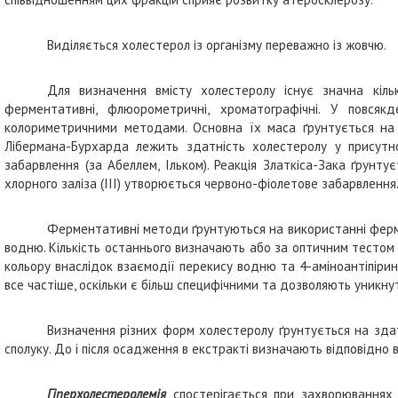
Виділяється холестерол із організму переважно із жовчю.
Для визначення вмісту холестеролу існує значна кількі
ферментативні, флюорометричні, хроматографічні. У повсякд
колориметричними методами. Основна їх маса ґрунтується на р
Лібермана-Бурхарда лежить здатність холестеролу у присутно
забарвлення (за Абеллем, Ільком). Реакція Златкіса-Зака ґрунту
хлорного заліза (ІІІ) утворюється червоно-фіолетове забарвлення
Ферментативні методи ґрунтуються на використанні ферме
водню. Кількість останнього визначають або за оптичним тестом 
кольору внаслідок взаємодії перекису водню та 4-аміноантіпіри
все частіше, оскільки є більш специфічними та дозволяють уникн
Визначення різних форм холестеролу ґрунтується на здат
сполуку. До і після осадження в екстракті визначають відповідно в
Гіперхолестеролемія
спостерігається при захворюваннях п