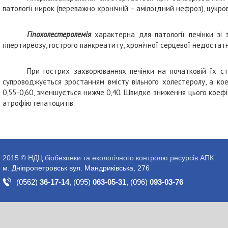
патології нирок (переважно хронічній – амілоїдний нефроз), цукровом
Гіпохолестеролемія
характерна для патології печінки зі з
гіпертиреозу, гострого панкреатиту, хронічної серцевої недостатн
При гострих захворюваннях печінки на початковій їх ста
супроводжується зростанням вмісту вільного холестеролу, а ко
0,55-0,60, зменшується нижче 0,40. Швидке зниження цього коефі
атрофію гепатоцитів.
2015 © НДЦ біобезпеки та екологічного контролю ресурсів АПК
м. Дніпропетровськ вул. Мандриківська, 276
(0562)
36-17-14
,
(095)
063-05-31
,
(096)
093-03-76