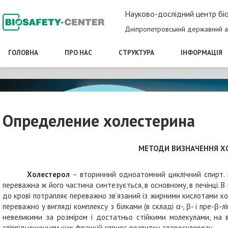
Науково-дослідний центр біо
Дніпропетровський державний а
ГОЛОВНА
ПРО НАС
СТРУКТУРА
ІНФОРМАЦІЯ
Определение холестерина
МЕТОДИ ВИЗНАЧЕННЯ ХО
Холестерол
– вторинний одноатомний циклічний спирт. Б
переважна ж його частина синтезується, в основному, в печінці. В
до крові потрапляє переважно зв’язаний із жирними кислотами хо
переважно у вигляді комплексу з білками (в складі α-, β- і пре-β-
невеликими за розміром і достатньо стійкими молекулами, на ві
співвідношенням цих фракцій сприяє розвитку атеросклерозу.