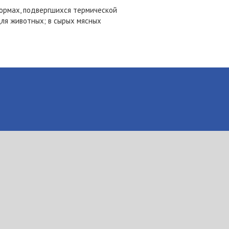
кормах, подвергшихся термической
для животных; в сырых мясных