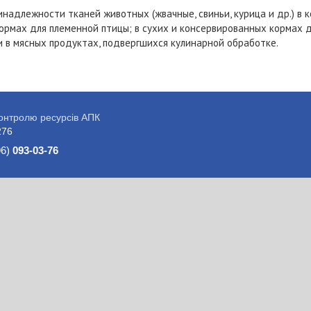
инадлежности тканей животных (жвачные, свиньи, курица и др.) в 
икормах для племенной птицы; в сухих и консервированных кормах 
 и в мясных продуктах, подвергшихся кулинарной обработке.
контролю ресурсів АПК
276
96)
093-03-76