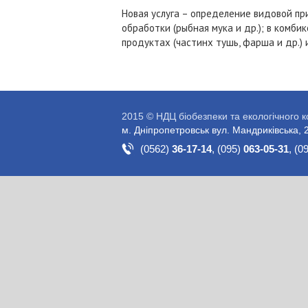
Новая услуга – определение видовой пр
обработки (рыбная мука и др.); в комб
продуктах (частинх тушь, фарша и др.)
2015 © НДЦ біобезпеки та екологічного 
м. Дніпропетровськ вул. Мандриківська, 
(0562)
36-17-14
,
(095)
063-05-31
,
(0