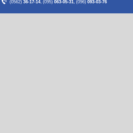
(0562)
36-17-14
,
(095)
063-05-31
,
(096)
093-03-76