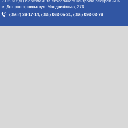
2015 © НДЦ біобезпеки та екологічного контролю ресурсів АПК
м. Дніпропетровськ вул. Мандриківська, 276
(0562)
36-17-14
,
(095)
063-05-31
,
(096)
093-03-76