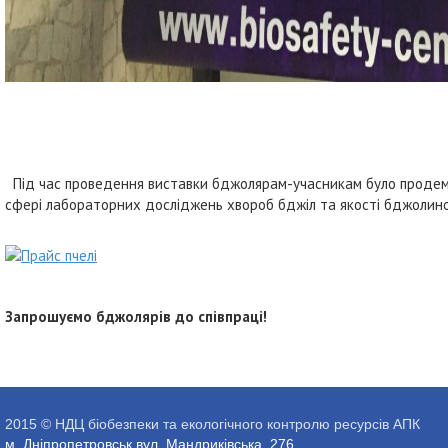
Під час проведення виставки бджолярам-учасникам було продемо
сфері лабораторних досліджень хвороб бджіл та якості бджолино
Запрошуємо бджолярів до співпраці!
2015 © НДЦ біобезпеки та екологічного контролю ресурсів АПК
м. Дніпропетровськ вул. Мандриківська, 276