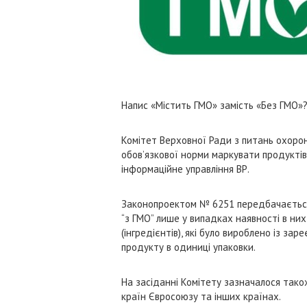
Напис «Містить ГМО» замість «Без ГМО»
Комітет Верховної Ради з питань охоро
обов’язкової норми маркувати продуктів
інформаційне управління ВР.
Законопроектом № 6251 передбачається 
“з ГМО” лише у випадках наявності в н
(інгредієнтів), які було вироблено із з
продукту в одиниці упаковки.
На засіданні Комітету зазначалося тако
країн Євросоюзу та інших країнах.