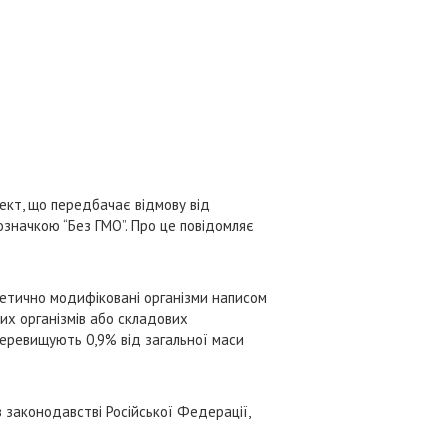
ект, що передбачає відмову від
означкою “Без ГМО”. Про це повідомляє
етично модифіковані організми написом
их організмів або складових
 перевищують 0,9% від загальної маси
 законодавстві Російської Федерації,