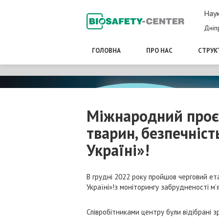
Наук
Дніп
ГОЛОВНА
ПРО НАС
СТРУК
Міжнародний проєк
тварин, безпечніст
Україні»!
В грудні 2022 року пройшов черговий ет
Україні»!з моніторингу забрудненості м
Співробітниками центру були відібрані з