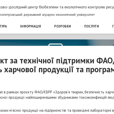
ово-дослідний центр біобезпеки та екологічного контролю ресу
ропетровський державний аграрно-економічний університет
ТУРА
ІНФОРМАЦІЯ
РОЗРОБКИ
ПОСЛУГИ
т за технічної підтримки ФАО
ь харчової продукції та програм
ап в рамках проєкту ФАО/ЄБРР «Здоров’я тварин, безпечність харчо
’ясної продукції найпоширенішими збудниками токсикоінфекцій лю
разки м’ясної продукції на підприємстві та проведені лабораторні