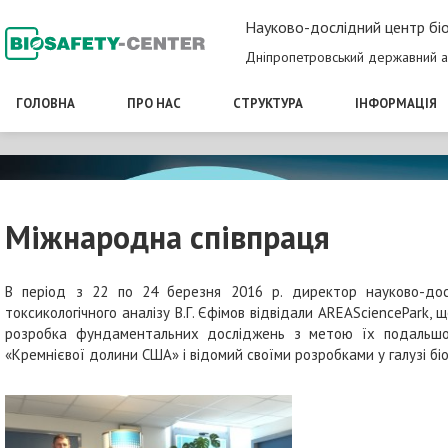
Науково-дослідний центр біо
Дніпропетровський державний а
ГОЛОВНА
ПРО НАС
СТРУКТУРА
ІНФОРМАЦІЯ
Міжнародна співпраця
В період з 22 по 24 березня 2016 р. директор науково-дослід
токсикологічного аналізу В.Г. Єфімов відвідали AREASciencePark, 
розробка фундаментальних досліджень з метою їх подальшого 
«Кремнієвої долини США» і відомий своїми розробками у галузі біо