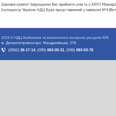
Шановні колеги! Запрошуємо Вас прийняти участь у XXVII Міжнародн
Експоцентр України. НДЦ буде представлений у павільоні №4 (Ве
2015 © НДЦ біобезпеки та екологічного контролю ресурсів АПК
м. Дніпропетровськ вул. Мандриківська, 276
(0562)
36-17-14
,
(095)
063-05-31
,
(096)
093-03-76