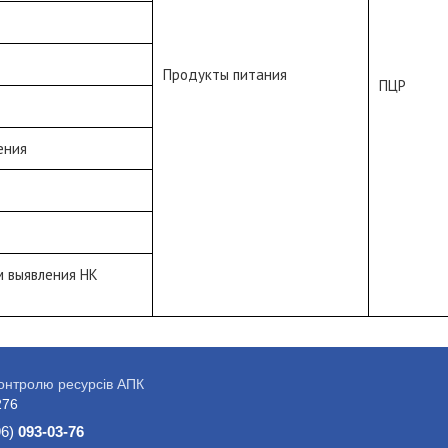
Продукты питания
ПЦР
ения
м выявления НК
контролю ресурсів АПК
276
96)
093-03-76