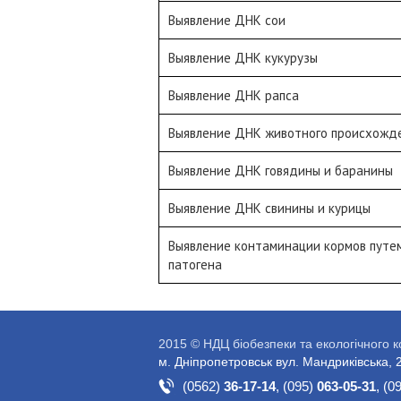
Выявление ДНК сои
Выявление ДНК кукурузы
Выявление ДНК рапса
Выявление ДНК животного происхожд
Выявление ДНК говядины и баранины
Выявление ДНК свинины и курицы
Выявление контаминации кормов путе
патогена
2015 © НДЦ біобезпеки та екологічного 
м. Дніпропетровськ вул. Мандриківська, 
(0562)
36-17-14
,
(095)
063-05-31
,
(0