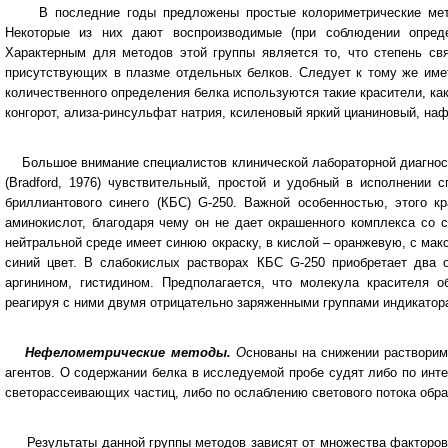
В последние годы предложены простые колориметрические метод
Некоторые из них дают воспроизводимые (при соблюдении опреде
Характерным для методов этой группы является то, что степень св
присутствующих в плазме отдельных белков. Следует к тому же имет
количественного определения белка используются такие красители, к
конгорот, ализа-ринсульфат натрия, ксиленовый яркий цианиновый, на
Большое внимание специалистов клинической лабораторной диагнос
(Bradford, 1976) чувствительный, простой и удобный в исполнении
бриллиантового синего (КБС) G-250. Важной особенностью, этого к
аминокислот, благодаря чему он не дает окрашенного комплекса со
нейтральной среде имеет синюю окраску, в кислой – оранжевую, с ма
синий цвет. В слабокислых растворах КБС G-250 приобретает два 
аргинином, гистидином. Предполагается, что молекула красителя 
реагируя с ними двумя отрицательно заряженными группами индикатора
Нефелометрические методы.
О
снованы на снижении растворим
агентов. О содержании белка в исследуемой пробе судят либо по инт
светорассеивающих частиц, либо по ослаблению светового потока обра
Результаты данной группы методов зависят от множества факторов: 