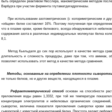
быть определен реактивом Несслера, манометрическим методом после
Варбурга при участии фермента глутаматдегидрогеназы.
При использовании азотометрических (с колориметрическим и други
«общем» белке составляет 16%. Поэтому полученная при определении 
что в плазме крови, кроме белкового, всегда обнаруживается небелков
содержания азота в различных индивидуальных молекулах белка колеб
8,1.
Метод Кьельдаля до сих пор используют в качестве метода сравнен
длительность и сложность процедуры, даже при том, что аммиак, 
позволяет использовать этот метод в качестве метода сравнения.
Методы, основанные на определении плотности сыворотки
не только белков, но и других веществ, находящихся в плазме.
Рефрактометрический способ
основан на способности рас
преломления воды равен 1,3332, при той же температуре показател
концентрация электролитов и небелковых органических соединени
сыворотке, величина показателя преломления сыворотки крови зав
сывороткой с известной концентрацией белка. Простота делает рефра