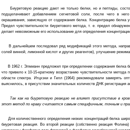
Биуретовую реакцию дают не только белки, но и пептиды, состоя
подщелачивают добавлением сегнетовой соли, после чего в него
окрашивания, зависящую от содержания белка. Концентрацию белка у
Предел чувствительности биуретового метода, т. е. предел обнаружен
делает невозможным его использование для определения концентрации
В дальнейшем последовал ряд модификаций этого метода, направле
солей винной, лимонной кислот и других реагентов), улучшение режим
В 1962 г. Элмианн предложил при определении содержания белка би
что привело к 10-15-кратному возрастанию чувствительности метода 
области спектра. Итцхэки и Гилл (1964) рекомендовали замерять оп
выяснилось, в присутствии значительных количеств ДНК регистрация 
Так как на биуретовую реакцию не влияет присутствие в кров
этот метод по нраву считается самым специфичным, точным и пра
Для количественного определения низких концентраций белка широко
биуретовая реакция. Во второй реакции (собственно реакция Фолина