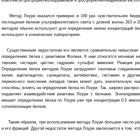
комплексы фосфорно-вольфрамовой и фосфорно-молибденовой кислоты 
Метод Лоури оказался примерно в 100 раз чувствительнее биурето
поглощения белком ультрафиолетового света с длиной волны 263 и 2
методом обычно используют для определения низких концентраций бел
используют в клинических лабораториях.
Существенным недостатком его является сравнительно невысокая
определению белка с реактивом Фолина. К ним относятся мочевая ки
тирозин, гистидин, цистин; гидразин, сульфат аммония. Реакция р
Определение белка методом Лоури затрудняют тиоловые соединения,
калия, ацетилацетон, салицилаты, антибиотики,, гистамин и друг
перекисного окисления липидов также может дать значительную ош
способны, влиять на определение белка по Лоури. Так, широко распро
подавляет взаимодействие реактива Лоури с белками. Эгилендиами
мешает определению белка по Лоури уже при концентрации 0,5 ммоль
солюбилизации белков.
Таким образом, при использовании метода Лоури большое число раз
и его фракций. Другой недостаток метода Лоури заключается в том, чт