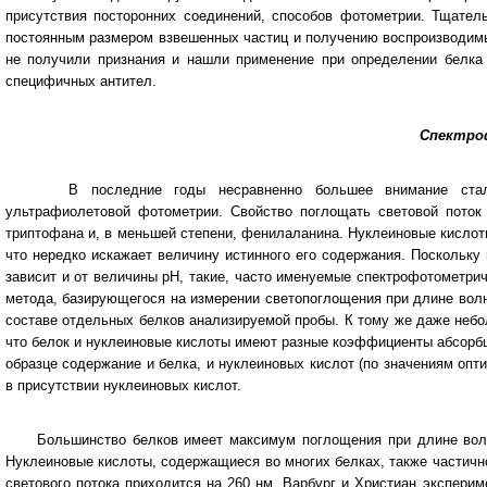
присутствия посторонних соединений, способов фотометрии. Тщател
постоянным размером взвешенных частиц и получению воспроизводимы
не получили признания и нашли применение при определении белка 
специфичных антител.
Спектро
В последние годы несравненно большее внимание стало уд
ультрафиолетовой фотометрии. Свойство поглощать световой поток
триптофана и, в меньшей степени, фенилаланина. Нуклеиновые кислот
что нередко искажает величину истинного его содержания. Поскольку
зависит и от величины рН, такие, часто именуемые спектрофотометри
метода, базирующегося на измерении светопоглощения при длине вол
составе отдельных белков анализируемой пробы. К тому же даже небо
что белок и нуклеиновые кислоты имеют разные коэффициенты абсорб
образце содержание и белка, и нуклеиновых кислот (по значениям опт
в присутствии нуклеиновых кислот.
Большинство белков имеет максимум поглощения при длине волны 
Нуклеиновые кислоты, содержащиеся во многих белках, также частичн
светового потока приходится на 260 нм. Варбург и Христиан экспер