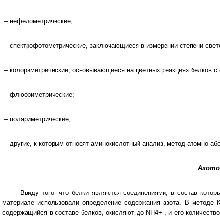
– нефелометрические;
– спектрофотометрические, заключающиеся в измерении сте­пени свето
– колориметрические, основывающиеся на цветных реакциях белков с
– флюориметрические;
– поляриметрические;
– другие, к которым относят аминокислотный анализ, метод атомно-аб
Азото
Ввиду того, что белки являются соединениями, в состав которы
материале использовали определение содержания азота. В методе К
содержащийся в составе белков, окисляют до NH4+ , и его количеств