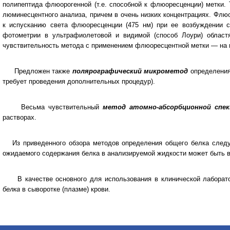
полипептида флюорогенной (т.е. способной к флюоресценции) метки
люминесцентного анализа, причем в очень низких концентрациях. Флю
к испусканию света флюоресценции (475 нм) при ее возбуждении 
фотометрии в ультрафиолетовой и видимой (способ Лоури) областя
чувствительность метода с применением флюоресцентной метки — на пор
Предложен также
полярографический микрометод
определения
требует проведения дополнительных процедур).
Весьма чувствительный
метод атомно-абсорбционной спек
растворах.
Из приведенного обзора методов определения общего белка следу
ожидаемого содержания белка в анализируемой жидкости может быть в
В качестве основного для использования в клинической лаборато
белка
в сыворотке (плазме) крови.