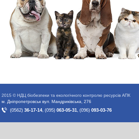
2015 © НДЦ біобезпеки та екологічного контролю ресурсів АПК
м. Дніпропетровськ вул. Мандриківська, 276
(0562)
36-17-14
,
(095)
063-05-31
,
(096)
093-03-76