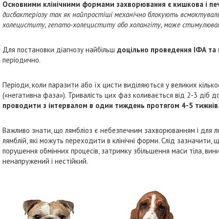
Основними клінічними формами захворювання є кишкова і печ
дисбактеріозу так як найпростіші механічно блокують всмоктува
холециститу, гепато-холециститу або холангіту, може стимулюват
Для постановки діагнозу найбільш
доцільно проведення ІФА та
періодично.
Періоди, коли паразити або їх цисти виділяються у великих кільк
(«негативна фаза»). Тривалість цих фаз коливається від 2-3 діб до
проводити з інтервалом в один тиждень протягом 4-5 тижнів
Важливо знати, що лямбліоз є небезпечним захворюванням і для л
лямблій, які можуть переходити в клінічні форми. Слід зазначити,
порушення обмінних процесів, затримку збільшення маси тіла, вин
ненапружений і нестійкий.