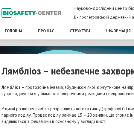
Науково-дослідний центр біо
Дніпропетровський державний а
ГОЛОВНА
ПРО НАС
СТРУКТУРА
ІНФОРМАЦІЯ
Лямбліоз – небезпечне захвор
Лямбліоз
– протозойна інвазія, збудником якої є жгутикове найпро
супроводжується у більшості алергічними реакціями і неврологічн
У циклі розвитку лямблії розрізняють вегетативну (трофозоіт) і ц
парного поділу. Процес поділу займає 15 – 20 хвилин, що сприяє
виділяються з фекаліями в основному у вигляді цист.