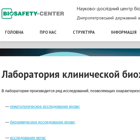
Науково-дослідний центр біо
Дніпропетровський державний а
ГОЛОВНА
ПРО НАС
СТРУКТУРА
ІНФОРМАЦІЯ
Лаборатория клинической би
В лаборатории производится ряд исследований, позволяющих охарактеризов
—
гематологическое исследование крови
;
—
биохимическое исследование крови
;
—
исследование мочи
;