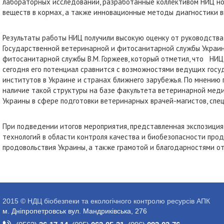
лабораторных исследований, разработанные коллективом НИЦ н
веществ в кормах, а также инновационные методы диагностики в
Результаты работы НИЦ получили высокую оценку от руководств
Государственной ветеринарной и фитосанитарной службы Украин
фитосанитарной службы В.М. Горжеев, который отметил, что НИЦ
сегодня его потенциал сравнится с возможностями ведущих гос
институтов в Украине и странах ближнего зарубежья. По мнени
наличие такой структуры на базе факультета ветеринарной мед
Украины в сфере подготовки ветеринарных врачей-магистов, сп
При подведении итогов мероприятия, представленная экспозици
технологий в области контроля качества и биобезопасности прод
продовольствия Украины, а также грамотой и благодарностями о
2015 © НДЦ біобезпеки та екологічного контролю ресурсів АПК
м. Дніпропетровськ вул. Мандриківська, 276