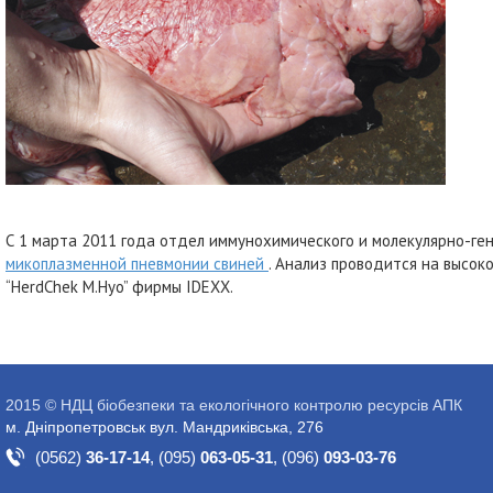
С 1 марта 2011 года отдел иммунохимического и молекулярно-ге
микоплазменной пневмонии свиней
. Анализ проводится на высо
“HerdChek M.Hyo” фирмы IDEXX.
2015 © НДЦ біобезпеки та екологічного контролю ресурсів АПК
м. Дніпропетровськ вул. Мандриківська, 276
(0562)
36-17-14
,
(095)
063-05-31
,
(096)
093-03-76