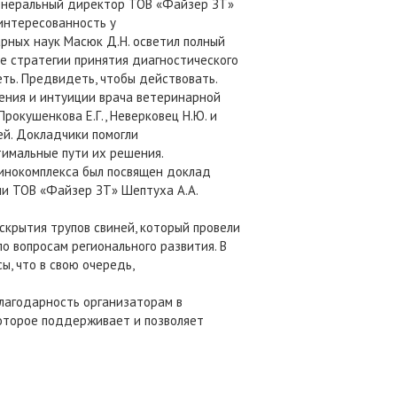
генеральный директор ТОВ «Файзер ЗТ»
аинтересованность у
ных наук Масюк Д.Н. осветил полный
е стратегии принятия диагностического
ть. Предвидеть, чтобы действовать.
ения и интуиции врача ветеринарной
окушенкова Е.Г., Неверковец Н.Ю. и
ей. Докладчики помогли
имальные пути их решения.
инокомплекса был посвящен доклад
нии ТОВ «Файзер ЗТ» Шептуха А.А.
скрытия трупов свиней, который провели
 по вопросам регионального развития. В
, что в свою очередь,
лагодарность организаторам в
оторое поддерживает и позволяет