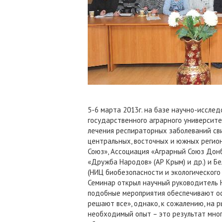
5-6 марта 2013г. на базе научно-иссле
государственного аграрного университ
лечения респираторных заболеваний св
центральных, восточных и южных регио
Союз», Ассоциация «Аграрный Союз Донб
«Дружба Народов» (АР Крым) и др.) и 
(НИЦ биобезопасности и экологического
Семинар открыл научный руководитель Н
подобные мероприятия обеспечивают осн
решают все», однако, к сожалению, на 
необходимый опыт – это результат мног