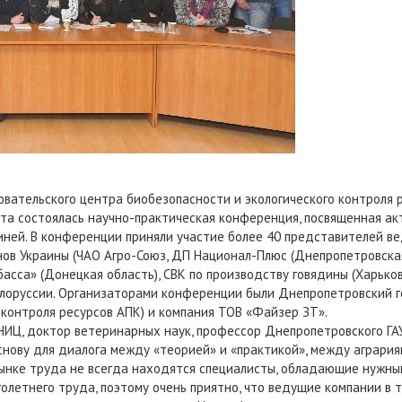
довательского центра биобезопасности и экологического контроля
ета состоялась научно-практическая конференция, посвященная ак
иней.
В конференции приняли участие более 40 представителей в
нов Украины (ЧАО Агро-Союз, ДП Национал-Плюс (Днепропетровская
асса» (Донецкая область), СВК по производству говядины (Харько
Белоруссии. Организаторами конференции были Днепропетровский 
 контроля ресурсов АПК) и компания ТОВ «Файзер ЗТ».
ИЦ, доктор ветеринарных наук, профессор Днепропетровского ГАУ 
ову для диалога между «теорией» и «практикой», между аграриям
рынке труда не всегда находятся специалисты, обладающие нужны
олетнего труда, поэтому очень приятно, что ведущие компании в 