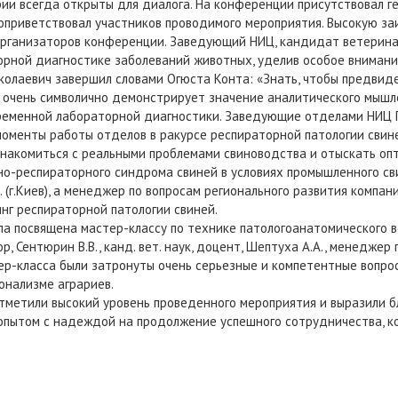
рии всегда открыты для диалога. На конференции присутствовал 
 поприветствовал участников проводимого мероприятия. Высокую з
рганизаторов конференции. Заведующий НИЦ, кандидат ветеринар
орной диагностике заболеваний животных, уделив особое внимани
олаевич завершил словами Огюста Конта: «Знать, чтобы предвиде
о очень символично демонстрирует значение аналитического мышл
еменной лабораторной диагностики. Заведующие отделами НИЦ Пр
моменты работы отделов в ракурсе респираторной патологии свин
накомиться с реальными проблемами свиноводства и отыскать опт
о-респираторного синдрома свиней в условиях промышленного св
 (г.Киев), а менеджер по вопросам регионального развития компа
инг респираторной патологии свиней.
ла посвящена мастер-классу по технике патологоанатомического в
ор, Сентюрин В.В., канд. вет. наук, доцент, Шептуха А.А., менеджер
р-класса были затронуты очень серьезные и компетентные вопросы
онализме аграриев.
тметили высокий уровень проведенного мероприятия и выразили б
опытом с надеждой на продолжение успешного сотрудничества, к