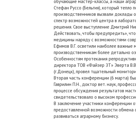
обучающие мастер-классы, а наши агра
Стефан Руссо (Бельгия), который тепло
производственников вызвали доклады о
спектр возможностей центра в лаборат
решения. Свое выступление Дмитрий Ник
Действовать, чтобы предупредить», чт
медицины наряду с возможностями совр
Ефимов В.Г. осветили наиболее важные 
производственникам более детально оз
Особенностям протекания репродуктивн
директора ТОВ «Файзер ЗТ» Эверта В.В.
(г.Донецк), провел тщательный монитор
Вторая часть конференции (6 марта) бы
Гаврилин П.Н., доктор вет. наук, професс
процессе обсуждения результатов масте
свидетельствовало о высоком професси
В заключение участники конференции о
предоставленной возможности обмена 
развиваться аграрному бизнесу.