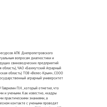
 ресурсов АПК Днепропетровского
туальным вопросам диагностики и
едущих свиноводческих предприятий
 область), ЧАО «Бахмутский Аграрный
вская область) ТОВ «Велес-Крым», СООО
государственный аграрный университет
Гаврилин П.Н., который отметил, что
и и учеными. Как известно, «кадры
ми практическими знаниями, а
тесном контакте с учеными проводят