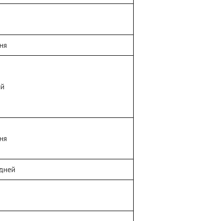
ня
ей
ня
 дней