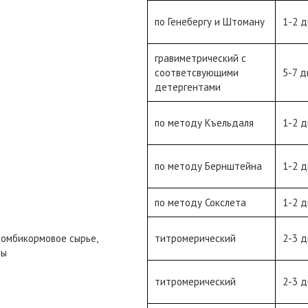
по Генебергу и Штоману
1-2 д
гравиметрический с
соответсвующими
5-7 д
детергентами
по методу Къельдаля
1-2 д
по методу Бернштейна
1-2 д
по методу Сокслета
1-2 д
комбикормовое сырье,
титромерический
2-3 д
сы
титромерический
2-3 д