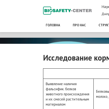
Наук
Дніп
ГОЛОВНА
ПРО НАС
СТРУК
Исследование корм
Выявление наличия
фальсифик. белков
Белковы
животного происхождения
молоко,
и их смесей растительным
материалом