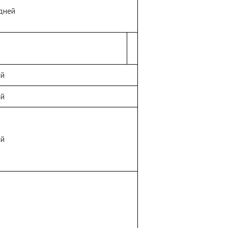
 дней
ей
ей
ей