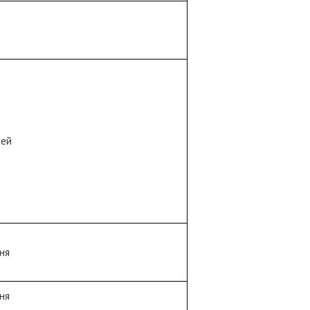
ней
ня
ня