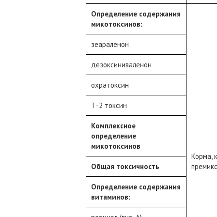
Определение содержания
микотоксинов:
зеараленон
дезоксиниваленон
охратоксин
Т-2 токсин
Комплексное
определение
микотоксинов
Корма, 
Общая токсичность
премик
Определение содержания
витаминов: