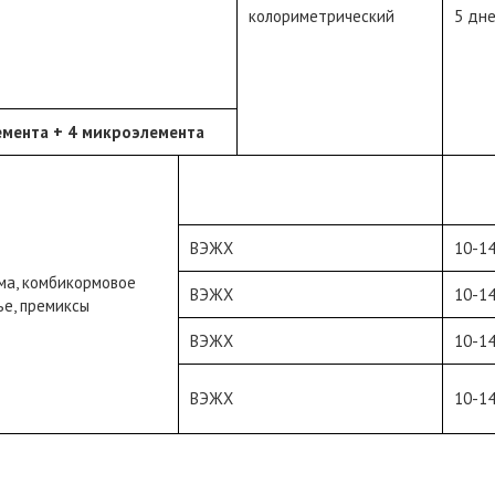
колориметрический
5 дн
емента + 4 микроэлемента
ВЭЖХ
10-1
ма, комбикормовое
ВЭЖХ
10-1
ье, премиксы
ВЭЖХ
10-1
ВЭЖХ
10-1