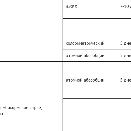
ВЭЖХ
7-10
колориметрический
5 дн
атомной абсорбции
5 дн
атомной абсорбции
5 дн
комбикормовое сырье,
сы