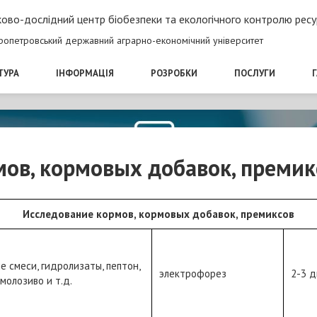
ово-дослідний центр біобезпеки та екологічного контролю ресу
ропетровський державний аграрно-економічний університет
ТУРА
ІНФОРМАЦІЯ
РОЗРОБКИ
ПОСЛУГИ
ов, кормовых добавок, премик
Исследование кормов, кормовых добавок, премиксов
е смеси, гидролизаты, пептон,
электрофорез
2-3 д
 молозиво и т.д.