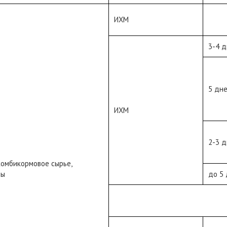
ИХМ
3-4 д
5 дн
ИХМ
2-3 д
комбикормовое сырье,
сы
до 5