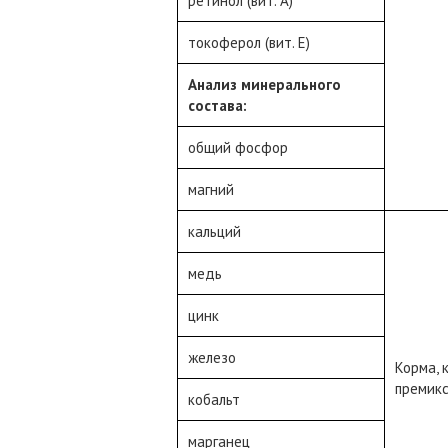
ретинол (вит. А)
токоферол (вит. Е)
Анализ минерального
состава:
общий фосфор
магний
кальций
медь
цинк
железо
Корма, 
премик
кобальт
марганец