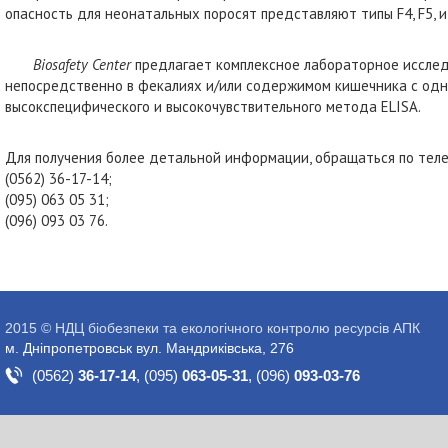
опасность для неонатальных поросят представляют типы F4, F5, и 
Biosafety Center
предлагает комплексное лабораторное исследо
непосредственно в фекалиях и/или содержимом кишечника с одно
высокспецифического и высокочувствительного метода ELISA.
Для получения более детальной информации, обращаться по тел
(0562) 36-17-14;
(095) 063 05 31;
(096) 093 03 76.
2015 © НДЦ біобезпеки та екологічного контролю ресурсів АПК
м. Дніпропетровськ вул. Мандриківська, 276
(0562)
36-17-14
,
(095)
063-05-31
,
(096)
093-03-76