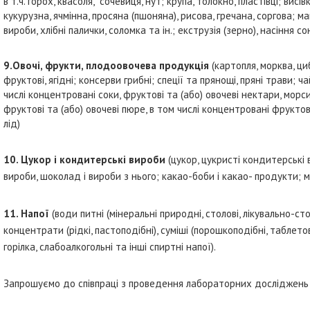
в т.ч. горох, квасоля, сочевиця, нут; крупа, толокно, пластівці; вис
кукурузна, ячмінна, просяна (пшоняна), рисова, гречана, соргова; ма
вироби, хлібні палички, соломка та ін.; екструзія (зерно), насіння со
9.Овочі, фрукти, плодоовочева продукція
(картопля, морква, циб
фруктові, ягідні; консерви грибні; спеції та прянощі, пряні трави; ч
числі концентровані соки, фруктові та (або) овочеві нектари, морси
фруктові та (або) овочеві пюре, в том числі концентровані фрукто
лід)
10. Цукор і кондитерські вироби
(цукор, цукристі кондитерські 
вироби, шоколад і вироби з нього; какао-боби і какао- продукти; 
11. Напої
(води питні (мінеральні природні, столові, лікувально-стол
концентрати (рідкі, пастоподібні), суміші (порошкоподібні, таблетов
горілка, слабоалкогольні та інші спиртні напої).
Запрошуємо до співпраці з проведення лабораторних досліджень 