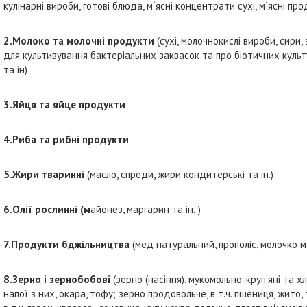
кулінарні вироби, готові блюда, м´ясні концентрати сухі, м´ясні про
2.Молоко та молочні продукти
(сухі, молочнокислі вироби, сири,
для культивування бактеріальних заквасок та про біотичних культ
та ін)
3.Яйця та яйце продукти
4.Риба та рибні продукти
5.Жири тваринні
(масло, спреди, жири кондитерські та ін.)
6.Олії рослинні (м
айонез, маргарин та ін..)
7.Продукти бджільництва
(мед натуральний, прополіс, молочко 
8.Зерно і зернобобові
(зерно (насіння), мукомольно-круп’яні та хл
напої з них, окара, тофу; зерно продовольче, в т.ч. пшениця, жито, т