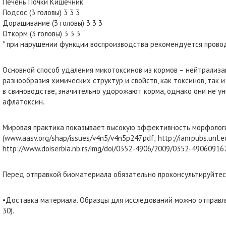
Печень Почки Кишечник
Подсос (3 головы) 3 3 3
Доращивание (3 головы) 3 3 3
Откорм (3 головы) 3 3 3
* при нарушении функции воспроизводства рекомендуется прово
Основной способ удаления микотоксинов из кормов – нейтрализа
разнообразия химических структур и свойств, как токсинов, так
в свиноводстве, значительно удорожают корма, однако они не у
афлатоксин.
Мировая практика показывает высокую эффективность морфологи
(www.aasv.org/shap/issues/v4n5/v4n5p247.pdf; http://ianrpubs.unl.e
http://www.doiserbia.nb.rs/img/doi/0352-4906/2009/0352-4906091628
Перед отправкой биоматериала обязательно проконсультируйтесь
•Доставка материала. Образцы для исследований можно отправля
30).