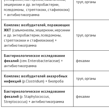
труп, органы
эешерихии и др. энтеробактерии,
псевдомоны, стрептококк, стафилококк)
+ антибиотикограмма
Комплекс возбудителей, поражающих
ЖКТ
(сальмонеллы, эешерихии, иерсинии
и др. энтеробактерии, псевдомоны,
труп, органы
стрептококки и стафилококки) +
антибиотикограмма
Бактериологическое исследование
фекалий
(сем. Enterobacteriaceae) +
фекалии
антибиотикограмма
Комплекс возбудителей анаэробных
труп, органы
инфекций
(р.Clostridium) + биопроба
Бактериологическое исследование
фекалий
(р. Staphylococcus,
фекалии
Streptococcus) + антибиотикограмма