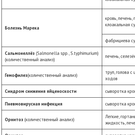
кровь, печень, 
клоакальная с
Болезнь Марека
фабрициева су
Сальмонеллёз
(Salmonella spp., S.typhimurium)
печень, селезё
(количественный анализ)
труп, голова с
Гемофилез
(количественный анализ)
ходов
Синдром снижения яйценоскости
сыворотка кро
Пневмовирусная инфекция
сыворотка кро
Легкие, гортан
Орнитоз
(количественный анализ)
жидкость, пече