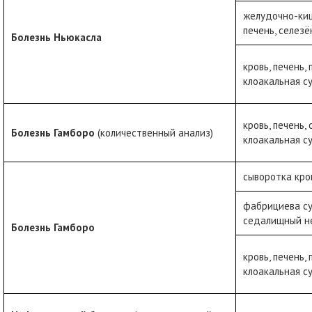
желудочно-киш
печень, селезё
Болезнь Ньюкасла
кровь, печень, 
клоакальная с
кровь, печень, 
Болезнь Гамборо
(количественный анализ)
клоакальная с
сыворотка кро
фабрициева сум
седалищный н
Болезнь Гамборо
кровь, печень, 
клоакальная с