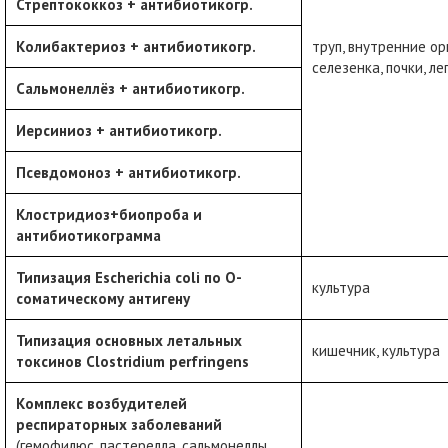
Стрептококкоз + антибиотикогр.
Колибактериоз + антибиотикогр.
труп, внутренние ор
селезенка, почки, ле
Сальмонеллёз + антибиотикогр.
Иерсиниоз + антибиотикогр.
Псевдомоноз + антибиотикогр.
Клостридиоз+биопроба и
антибиотикограмма
Типизация
Escherichia
coli
по О-
культура
соматическому антигену
Типизация основных летальных
кишечник, культура
токсинов
Clostridium
perfringens
Комплекс возбудителей
респираторных заболеваний
(гемофилюс, пастерелла, сальмонеллы,