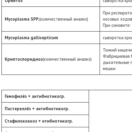
Орнитоз
сыворотка кро
При респирато
Mycoplasma
SPP.
(количественный анализ)
носовых ходов,
При синовите:
Mycoplasma
gallisepticum
сыворотка кро
Тонкий кишечн
Фабрициевая б
Криптоспоридиоз
(количественный анализ)
дыхательные п
мешки
Гемофилёз + антибиотикогр.
Пастереллёз + антибиотикогр.
Стафилококкоз + нтибиотикогр.