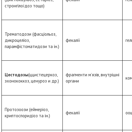
стронгілоїдоз тощо)
Трематодози (фасціольоз,
дикроцеліоз,
фекалії
ге
парамфістоматидози та ін.)
Цестодозы
(ццистецеркоз,
фрагменти м’язів, внутрішні
ко
эхонококкоз, ценуроз и др.)
органи
Протозоози (еймеріоз,
фекалії
ооц
криптоспоридіоз та ін.)