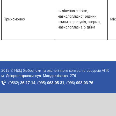
виділення з піхви,
навколоплідної рідини,
Трихомоноз
Мік
змиви з препуція, сперма,
навколоплідна рідина
2015 © НДЦ біобезпеки та екологічного контролю ресурсів АПК
м. Дніпропетровськ вул. Мандриківська, 276
(0562)
36-17-14
,
(095)
063-05-31
,
(096)
093-03-76