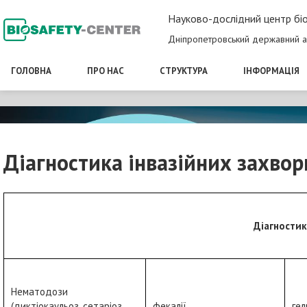
Науково-дослідний центр біо
Дніпропетровський державний а
ГОЛОВНА
ПРО НАС
СТРУКТУРА
ІНФОРМАЦІЯ
Діагностика інвазійних захво
Діагностик
Нематодози
(диктіокаульоз, сетаріоз,
фекалії
гел