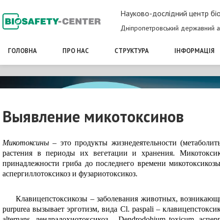
Науково-дослідний центр біо
Дніпропетровський державний а
ГОЛОВНА
ПРО НАС
СТРУКТУРА
ІНФОРМАЦІЯ
Выявление микотоксинов
Микотоксины
– это продукты жизнедеятельности (метаболит
растения в периоды их вегетации и хранения. Микотоксик
принадлежности гриба до последнего времени микотоксикозы 
аспергиллотоксикоз и фузариотоксикоз.
Клавицепстоксикозы – заболевания животных, возникающи
purpurea вызывает эрготизм, вида Cl. paspali – клавицепсток
alternans, дендрадохиотоксикоз – Dendrodohium toxicum, аспер