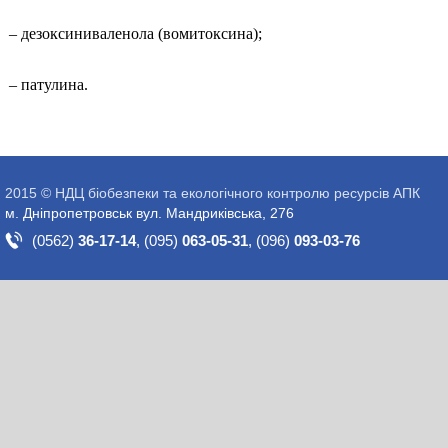
– д
езоксиниваленола (вомитоксина);
– патулина.
2015 © НДЦ біобезпеки та екологічного контролю ресурсів АПК
м. Дніпропетровськ вул. Мандриківська, 276
(0562)
36-17-14
,
(095)
063-05-31
,
(096)
093-03-76