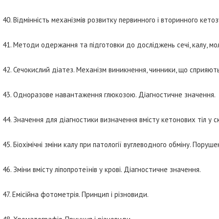
40. Відмінність механізмів розвитку первинного і вторинного кетоз
41. Методи одержання та підготовки до досліджень сечі, калу, мол
42. Сечокислий діатез. Механізм виникнення, чинники, що сприяють
43. Одноразове навантаження глюкозою. Діагностичне значення.
44. Значення для діагностики визначення вмісту кетонових тіл у скл
45. Біохімічні зміни калу при патології вуглеводного обміну. Пору
46. Зміни вмісту ліпопротеїнів у крові. Діагностичне значення.
47. Емісійна фотометрія. Принцип і різновиди.