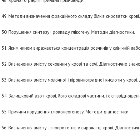
48. Хроматографія. Принцип і різновиди.
49. Методи визначення фракційного складу білків сироватки крові.
50. Порушення синтезу і розпаду глікогену. Методи діагностики.
51. Яким чином виражається концентрація розчинів у клінічній лаб
52. Визначення вмісту сечовини у крові та сечі. Діагностичне знач
53. Визначення вмісту молочної і піровиноградної кислоти у крові.
54. Залишковий азот крові, його складові частини, їх співвідношенн
55. Причини порушення глюконеогенезу. Методи діагностики.
56. Визначення вмісту -ліпопротеїнів у сироватці крові. Діагностич