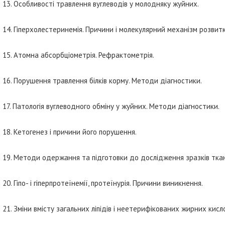
13. Особливості травлення вуглеводів у молодняку жуйних.
14. Гіперхолестеринемія. Причини і молекулярний механізм розвитк
15. Атомна абсорбціометрія. Рефрактометрія.
16. Порушення травлення білків корму. Методи діагностики.
17. Патологія вуглеводного обміну у жуйних. Методи діагностики.
18. Кетогенез і причини його порушення.
19. Методи одержання та підготовки до дослідження зразків ткан
20. Гіпо- і гіперпротеїнемії, протеїнурія. Причини виникнення.
21. Зміни вмісту загальних ліпідів і неетерифікованих жирних кисл