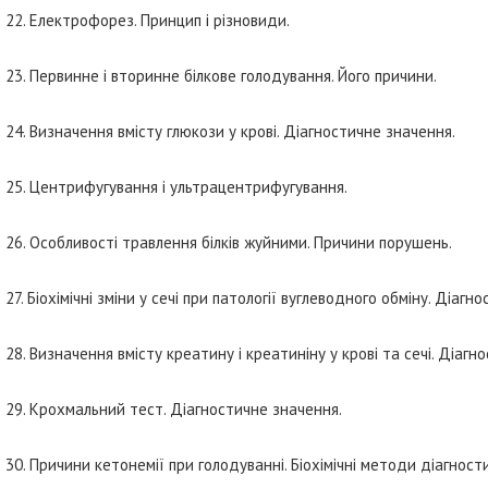
22. Електрофорез. Принцип і різновиди.
23. Первинне і вторинне білкове голодування. Його причини.
24. Визначення вмісту глюкози у крові. Діагностичне значення.
25. Центрифугування і ультрацентрифугування.
26. Особливості травлення білків жуйними. Причини порушень.
27. Біохімічні зміни у сечі при патології вуглеводного обміну. Діагн
28. Визначення вмісту креатину і креатиніну у крові та сечі. Діагн
29. Крохмальний тест. Діагностичне значення.
30. Причини кетонемії при голодуванні. Біохімічні методи діагност