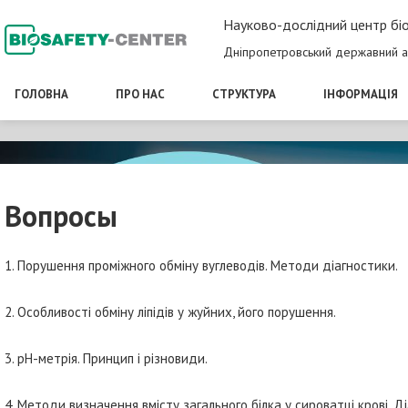
Науково-дослідний центр біо
Дніпропетровський державний а
ГОЛОВНА
ПРО НАС
СТРУКТУРА
ІНФОРМАЦІЯ
Вопросы
1. Порушення проміжного обміну вуглеводів. Методи діагностики.
2. Особливості обміну ліпідів у жуйних, його порушення.
3. рН-метрія. Принцип і різновиди.
4. Методи визначення вмісту загального білка у сироватці крові. Д