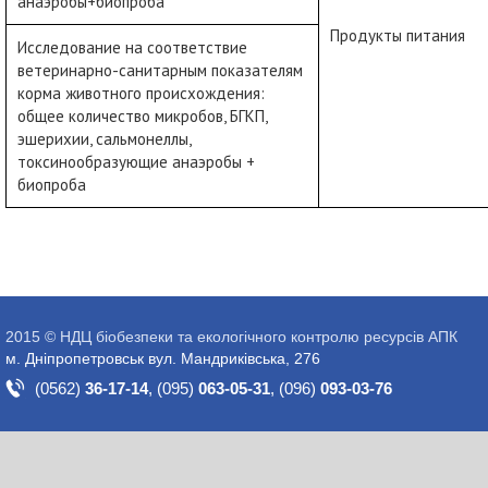
анаэробы+биопроба
Продукты питания
Исследование на соответствие
ветеринарно-санитарным показателям
корма животного происхождения:
общее количество микробов, БГКП,
эшерихии, сальмонеллы,
токсинообразующие анаэробы +
биопроба
2015 © НДЦ біобезпеки та екологічного контролю ресурсів АПК
м. Дніпропетровськ вул. Мандриківська, 276
(0562)
36-17-14
,
(095)
063-05-31
,
(096)
093-03-76