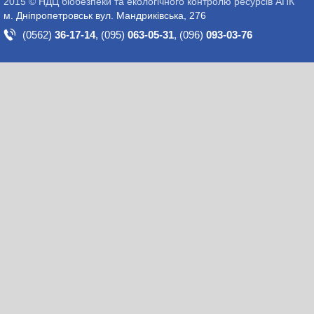
2015 © НДЦ біобезпеки та екологічного контролю ресурсів АПК
м. Дніпропетровськ вул. Мандриківська, 276
(0562)
36-17-14
,
(095)
063-05-31
,
(096)
093-03-76