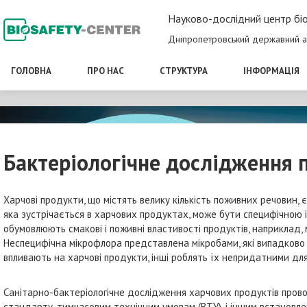
Науково-дослідний центр біо
Дніпропетровський державний а
ГОЛОВНА
ПРО НАС
СТРУКТУРА
ІНФОРМАЦІЯ
Бактеріологічне дослідження 
Харчові продукти, що містять велику кількість поживних речовин,
яка зустрічається в харчових продуктах, може бути специфічною і
обумовлюють смакові і поживні властивості продуктів, наприклад,
Неспецифічна мікрофлора представлена мікробами, які випадково 
впливають на харчові продукти, інші роблять їх непридатними для
Санітарно-бактеріологічне дослідження харчових продуктів пров
стандарту, тимчасовим технічним умовам (ВТУ), і іншим встановле