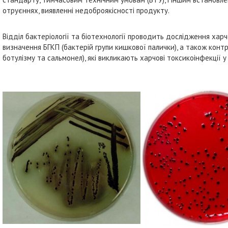
отруєннях, виявленні недоброякісності продукту.
Відділ бактеріології та біотехнології проводить дослідження харч
визначення БГКП (бактерій групи кишкової палички), а також контр
ботулізму та сальмонел), які викликають харчові токсикоінфекції 